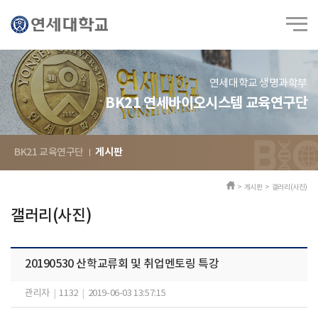
연세대학교 생명과학부
BK21 연세바이오시스템 교육연구단
BK21 교육연구단
게시판
> 게시판 > 갤러리(사진)
갤러리(사진)
20190530 산학교류회 및 취업멘토링 특강
관리자
|
1132
|
2019-06-03 13:57:15